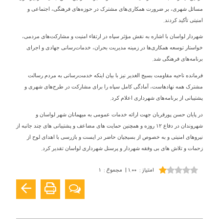
مسائل شهری، بر ضرورت همکاری‌های مشترک در حوزه‌های فرهنگی، اجتماعی و
.
امنیتی تأکید کردند
شهردار لواسان با اشاره به نقش مؤثر سپاه در ارتقاء امنیت و مشارکت‌های مردمی،
خواستار توسعه همکاری‌ها در زمینه مدیریت بحران، خدمات‌رسانی جهادی و اجرای
.
برنامه‌های فرهنگی شد
فرمانده ناحیه مقاومت بسیج الغدیر نیز با بیان اینکه خدمت‌رسانی به مردم رسالت
مشترک همه نهادهاست، آمادگی کامل سپاه را برای مشارکت در طرح‌های شهری و
.
پشتیبانی از برنامه‌های شهرداری اعلام کرد
در پایان حسن پورقربان جهت ارائه خدمات عمومی به میهمانان شهر لواسان و
شهروندان در دفاع
۱۲
روزه و همچنین حمایت های مضاعف و پشتیبانی های چند جانبه از
نیروهای امنیتی و به خصوص از بسیجیان حاضر در ایست و بازرسی با اهدای لوح از
.
زحمات و تلاش های بی وفقه شهردار و پرسنل شهرداری لواسان تقدیر کرد
امتیاز
:
۱.۰۰
|
مجموع
:
۱