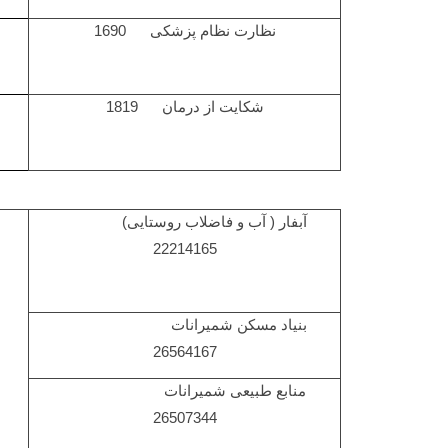
نظارت نظام پزشکی 1690
شکایت از درمان 1819
آبفار ( آب و فاضلاب روستایی)
22214165
بنیاد مسکن شمیرانات
26564167
منابع طبیعی شمیرانات
26507344