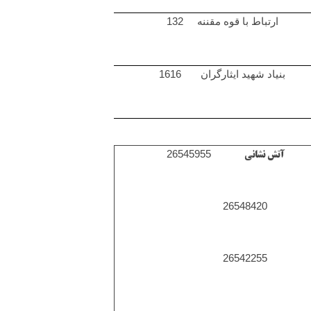
ارتباط با قوه مقننه 132
بنیاد شهید ایثارگران 1616
26545955
آتش نشانی
26548420
26542255