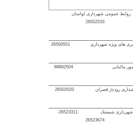
روابط عمومی شهرداری لواسان
26552533
یری های ویژه شهرداری 26550551
مور مالیاتی 88882504
داری رودبار قصران 26502020
شهرداری شمشک 26523311-
26523674