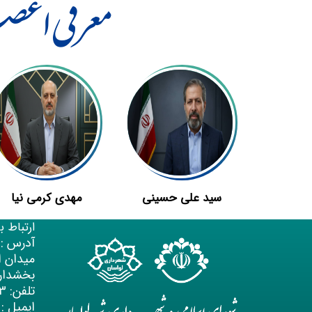
معرفی اعض
سید علی حسینی
مهدی کرمی نیا
ارتباط با
آدرس :
ش
میدان 
بخشدار
تلفن:
02126552533
ایمیل :
san.ir