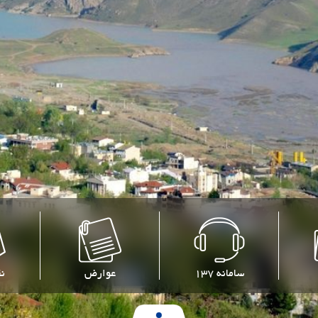
سامانه 137
عوارض
ن