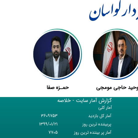
ر لواسان
حید حاجی مومجی
حمـزه صفا
گزارش آمار سایت - خلاصه
آمار کلی
آمار کل بازدید
3609753
پربیننده ترین روز
1399/01/21
آمار پر بيننده ترين روز
7705