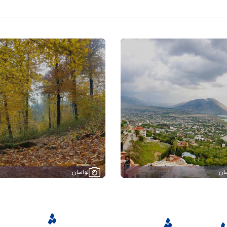
ان
لواسان