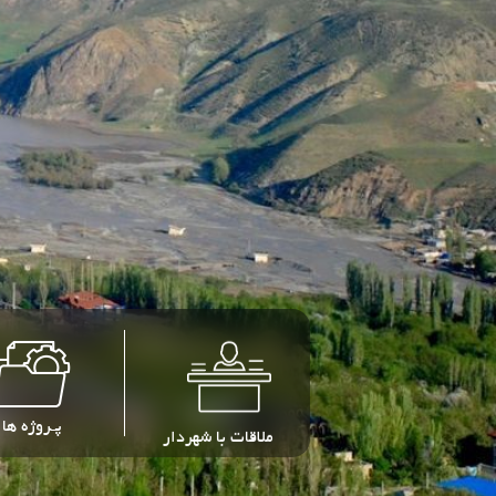
ملاقات با شهردار
پـروژه ها