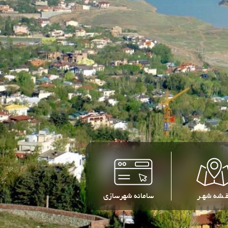
قـشه شهـر
سامانه شهرسازی