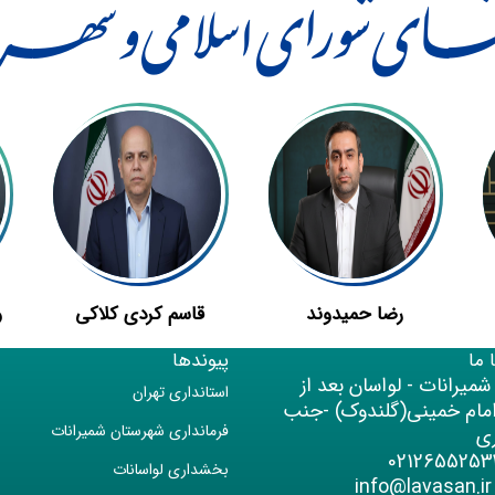
ـای شورای اسلامی و شهـردا
رضا حمیدوند
قاسم کردی کلاکی
و
 ما
پیوندها
میرانات - لواسان بعد از
استانداری تهران
امام خمینی(گلندوک) -جنب
فرمانداری شهرستان شمیرانات
ی
بخشداری لواسانات
info@lava