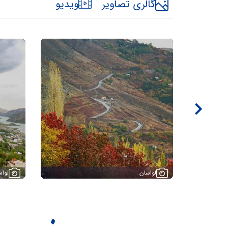
گالری تصاویر
ویدیو
لواسان
لواس