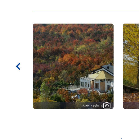
لواسان - افجه
لواسان