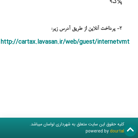
پلاک9
2- پرداخت آنلاین از طریق آدرس زیر:
http://cartax.lavasan.ir/web/guest/internetvmt
کلیه حقوق این سایت متعلق به شهرداری لواسان میباشد.
powered by
dourtal