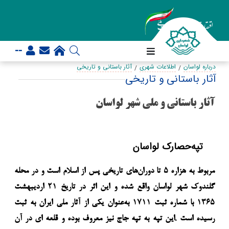
--
درباره لواسان
اطلاعات شهری
آثار باستانی و تاریخی
آثار باستانی و تاریخی
آثار باستانی و ملی شهر لواسان
تپه‌حصارک لواسان
مربوط به هزاره
۵
تا
دوران‌های تاریخی پس از اسلام
است و در محله
گلندوک
شهر
لواسان
واقع شده و این اثر در تاریخ
۲۱
اردیبهشت
۱۳۶۵
با شماره
ثبت
۱۷۱۱
به‌عنوان یکی از
آثار ملی ایران
به ثبت
.
رسیده است
این تپه به تپه
جاج
نیز معروف بوده و قلعه ای در آن