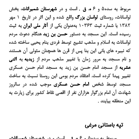
.
مربوط به سده
۵
و
۶
ه. ق
است و در
شهرستان شمیرانات
، بخش
لواسانات، روستای
لواسان بزرگ
واقع شده و این اثر در تاریخ
۱
مهر
۱۳۸۲
با شماره
ثبت
۱۰۳۶۳
به‌عنوان یکی از
آثار ملی ایران
به ثبت
رسیده است. این مسجد به دستور
حسن بن زید
هنگام دعوت مردم
لواسانات به اسلام و مذهب تشیع توسط فردی بنام یحیی ساخته شده
که نبیره های بانی این بنا پس از قرن ها همچنان متولی آن هستند
و نام مسجد به مرور زمان با تغییر مذهب مردم از
زیدیه
به
اثنی
عشریه
از مسجد امام حسن بن زید به مسجد امام حسن عسکری
تغییر پیدا کرده است. اعتقاد مردم بومی این روستا نسبت به ساخت
مسجد توسط شخص
امام حسن عسکری
موجب شده در سالروز
شهادت آن امام بزرگوار هزاران نفر از اقصی نقاط کشور برای زیارت به
.
این منطقه بیایند
تپه باستانی مرغی
.
مربوط به سده
۵
و
۶
ه. ق
است و در
شهرستان شمیرانات
،