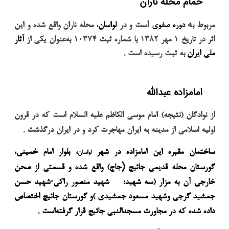
حمام محله ناران
ه
ا
مربوط ب
دوره صفوی
ست و در
لواسان
، محله ناران واقع شده و این
اثر در تاریخ
۱
مهر
۱۳۸۲
با شماره ثبت
۱۰۳۷۴
به‌عنوان یکی از
آثار
.
ملی ایران
به ثبت رسیده است
امامزاده عبدالله
از نوادگان (نتیجه) امام موسی الکاظم علیه السلام است که در قرون
.
اولیه اسلامی از مدینه به ایران مهاجرت کرد و در ایران درگذشت
ساختمان مقبره این امامزاده در شهر
، بلوار
امام خمینی
،
لواسان
)
گورستان محله قدیمی
جائیج
جاج) واقع شده و قسمتی از صحن
-
خارجی آن به مزار (سه شهید:
شهید منصور راکی
شهید حسن
جمشید گرجی وشهید مسعود جمشیدی )و گورستان جائیچ اختصاص
.
داده شده که در مجاورت مسجدالنبی جائیج قرار گرفته‌است