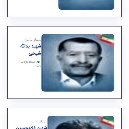
شهدای لواسان
شهید یدالله
شیخی
تعداد بازدید
:
۷۷۷
شهدای لواسان
شهید غلامحسین